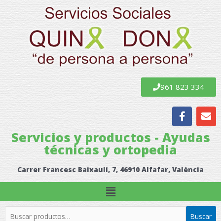
Ir
al
contenido
961 823 334
F
E
a
n
c
v
Servicios y productos - Ayudas
e
e
técnicas y ortopedia
b
l
o
o
o
p
Carrer Francesc Baixaulí, 7, 46910 Alfafar, València
k
e
Menú
Buscar
Buscar
por: