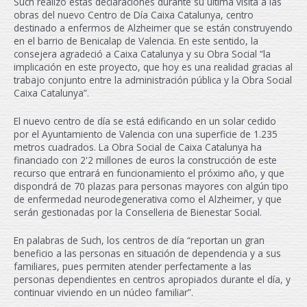
Such realizó estas declaraciones durante su última visita a las
obras del nuevo Centro de Día Caixa Catalunya, centro
destinado a enfermos de Alzheimer que se están construyendo
en el barrio de Benicalap de Valencia. En este sentido, la
consejera agradeció a Caixa Catalunya y su Obra Social “la
implicación en este proyecto, que hoy es una realidad gracias al
trabajo conjunto entre la administración pública y la Obra Social
Caixa Catalunya”.
El nuevo centro de día se está edificando en un solar cedido
por el Ayuntamiento de Valencia con una superficie de 1.235
metros cuadrados. La Obra Social de Caixa Catalunya ha
financiado con 2'2 millones de euros la construcción de este
recurso que entrará en funcionamiento el próximo año, y que
dispondrá de 70 plazas para personas mayores con algún tipo
de enfermedad neurodegenerativa como el Alzheimer, y que
serán gestionadas por la Conselleria de Bienestar Social.
En palabras de Such, los centros de día “reportan un gran
beneficio a las personas en situación de dependencia y a sus
familiares, pues permiten atender perfectamente a las
personas dependientes en centros apropiados durante el día, y
continuar viviendo en un núcleo familiar”.