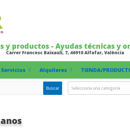
os y productos - Ayudas técnicas y o
Carrer Francesc Baixaulí, 7, 46910 Alfafar, València
Servicios
Alquileres
TIENDA/PRODUCT
Buscar
Selecciona una categoría
manos