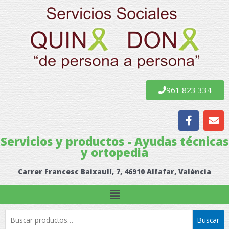
Ir
al
contenido
961 823 334
F
E
a
n
c
v
Servicios y productos - Ayudas técnicas
e
e
y ortopedia
b
l
o
o
Carrer Francesc Baixaulí, 7, 46910 Alfafar, València
o
p
k
e
Menú
Buscar
Buscar
por: