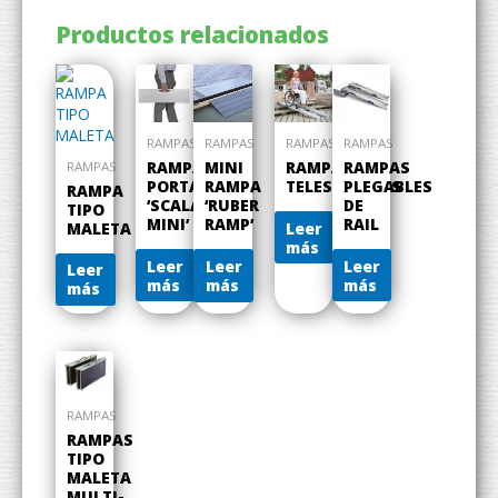
Productos relacionados
RAMPAS
RAMPAS
RAMPAS
RAMPAS
RAMPA
RAMPAS
RAMPAS
MINI
RAMPAS
PORTÁTIL
TELESCÓPICAS
PLEGABLES
RAMPA
RAMPA
‘SCALA
DE
‘RUBER
TIPO
MINI’
RAIL
RAMP’
Leer
MALETA
más
Leer
Leer
Leer
Leer
más
más
más
más
RAMPAS
RAMPAS
TIPO
MALETA
MULTI-