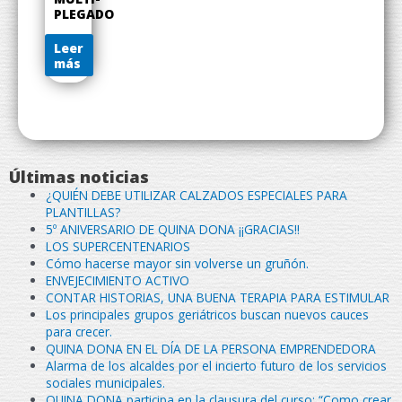
PLEGADO
Leer
más
Últimas noticias
¿QUIÉN DEBE UTILIZAR CALZADOS ESPECIALES PARA
PLANTILLAS?
5º ANIVERSARIO DE QUINA DONA ¡¡GRACIAS!!
LOS SUPERCENTENARIOS
Cómo hacerse mayor sin volverse un gruñón.
ENVEJECIMIENTO ACTIVO
CONTAR HISTORIAS, UNA BUENA TERAPIA PARA ESTIMULAR
Los principales grupos geriátricos buscan nuevos cauces
para crecer.
QUINA DONA EN EL DÍA DE LA PERSONA EMPRENDEDORA
Alarma de los alcaldes por el incierto futuro de los servicios
sociales municipales.
QUINA DONA participa en la clausura del curso: “Como crear