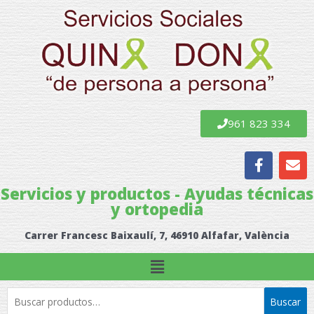
Ir
al
contenido
961 823 334
F
E
a
n
c
v
Servicios y productos - Ayudas técnicas
e
e
y ortopedia
b
l
o
o
Carrer Francesc Baixaulí, 7, 46910 Alfafar, València
o
p
k
e
Menú
Buscar
Buscar
por: