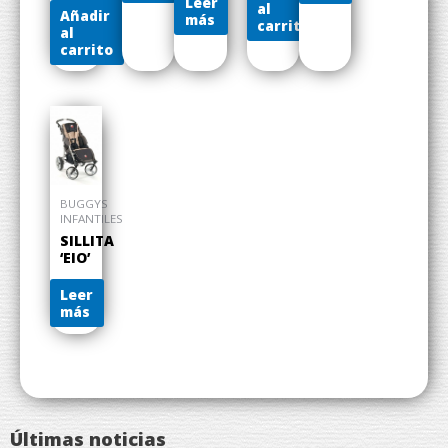
Leer
al
Añadir
más
carrito
al
carrito
BUGGYS
INFANTILES
SILLITA
‘EIO’
Leer
más
Últimas noticias