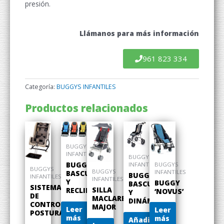
presión.
Llámanos para más información
961 823 334
Categoría:
BUGGYS INFANTILES
Productos relacionados
BUGGYS
INFANTILES
BUGGYS
BUGGY
BUGGYS
INFANTILES
BUGGYS
BUGGYS
INFANTILES
BASCULANTE
BUGGY
INFANTILES
INFANTILES
Y
BUGGY
BASCULANTE
SISTEMA
SILLA
RECLINABLE
‘NOVUS’
Y
DE
MACLAREN
DINÁMICO
CONTROL
MAJOR
Leer
Leer
POSTURAL
más
más
Añadir