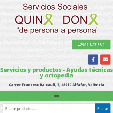
Ir
al
contenido
961 823 334
F
E
a
n
c
v
Servicios y productos - Ayudas técnicas
e
e
y ortopedia
b
l
o
o
Carrer Francesc Baixaulí, 7, 46910 Alfafar, València
o
p
k
e
Menú
Buscar
Buscar
por: