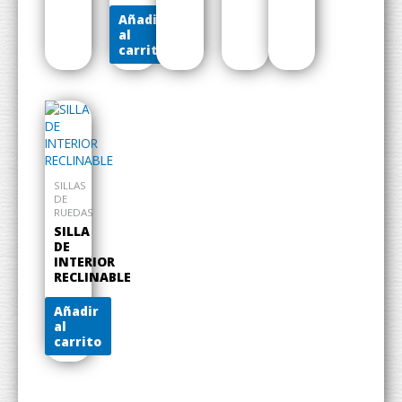
Añadir
al
carrito
SILLAS
DE
RUEDAS
SILLA
DE
INTERIOR
RECLINABLE
Añadir
al
carrito