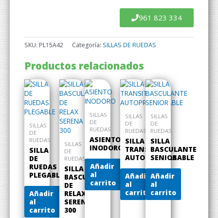
961 823 334
SKU:
PL15A42
Categoría:
SILLAS DE RUEDAS
Productos relacionados
SILLAS
SILLAS
SILLAS
DE
DE
DE
SILLAS
RUEDAS
RUEDAS
RUEDAS
DE
ASIENTO
RUEDAS
SILLA
SILLA
SILLAS
INODORO
TRANSIT
BASCULANTE
SILLA
DE
AUTOPROPULSABLE
SENIOR
DE
RUEDAS
Añadir
RUEDAS
SILLA
al
PLEGABLE
Añadir
Añadir
BASCULANTE
carrito
al
al
DE
carrito
carrito
Añadir
RELAX
al
SERENA
carrito
300