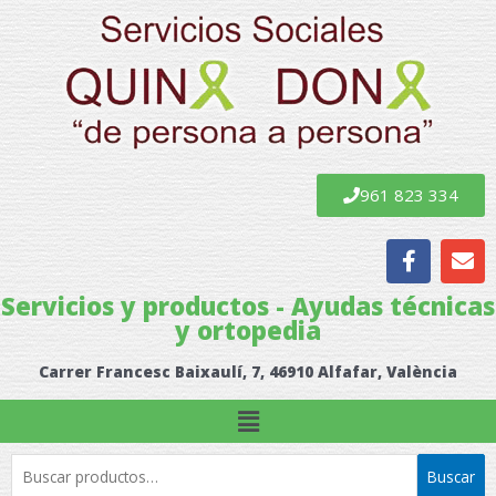
Ir
al
contenido
961 823 334
F
E
a
n
c
v
Servicios y productos - Ayudas técnicas
e
e
y ortopedia
b
l
o
o
Carrer Francesc Baixaulí, 7, 46910 Alfafar, València
o
p
k
e
Menú
Buscar
Buscar
por: