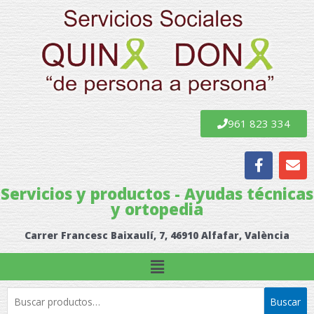
Ir
al
contenido
961 823 334
F
E
a
n
c
v
Servicios y productos - Ayudas técnicas
e
e
y ortopedia
b
l
o
o
Carrer Francesc Baixaulí, 7, 46910 Alfafar, València
o
p
k
e
Menú
Buscar
Buscar
por: