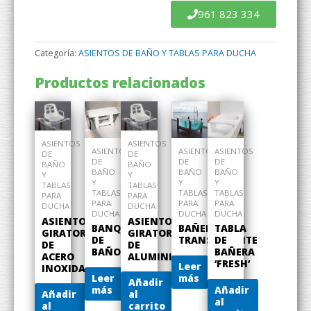
961 823 334
Categoría:
ASIENTOS DE BAÑO Y TABLAS PARA DUCHA
Productos relacionados
ASIENTOS
ASIENTOS
ASIENTOS
ASIENTOS
ASIENTOS
DE
DE
DE
DE
DE
BAÑO
BAÑO
BAÑO
BAÑO
BAÑO
Y
Y
Y
Y
Y
TABLAS
TABLAS
TABLAS
TABLAS
TABLAS
PARA
PARA
PARA
PARA
PARA
DUCHA
DUCHA
DUCHA
DUCHA
DUCHA
ASIENTO
ASIENTO
BAÑERA
TABLA
BANQUETA
GIRATORIO
GIRATORIO
TRANSPARENTE
DE
DE
DE
DE
BAÑERA
BAÑO
ACERO
ALUMINIO
‘FRESH’
Leer
INOXIDABLE
más
Leer
Añadir
Añadir
más
Añadir
al
al
al
carrito