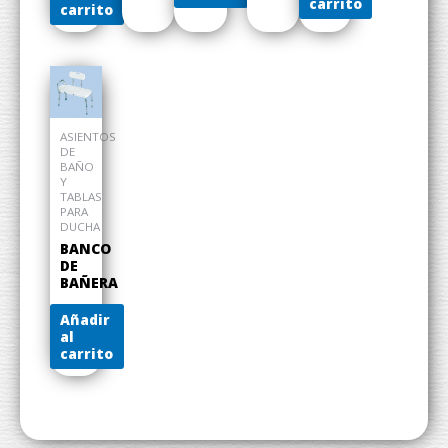
carrito
carrito
ASIENTOS
DE
BAÑO
Y
TABLAS
PARA
DUCHA
BANCO
DE
BAÑERA
Añadir
al
carrito