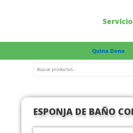
Ir
al
contenido
Servici
Quina Dona
Buscar
por:
ESPONJA DE BAÑO CO