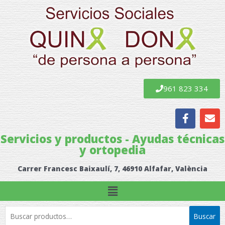
Ir
al
contenido
961 823 334
F
E
a
n
c
v
Servicios y productos - Ayudas técnicas
e
e
y ortopedia
b
l
o
o
Carrer Francesc Baixaulí, 7, 46910 Alfafar, València
o
p
k
e
Menú
Buscar
Buscar
por: