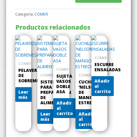
Categoría:
COMER
Productos relacionados
COMER
COMER
ESCURRE
ENSALADAS
COMER
PELAVERDURAS
DE
COMER
COMER
SUJETA
SOBREMESA
Añadir
VASOS
SISTEMA
CUCHILLO
al
DOBLE
PARA
‘NELSON’
carrito
ASA
Leer
PREPARACIÓN
DE
más
DE
MANGO
ALIMENTOS
ESTRECHO
Añadir
al
carrito
Leer
Añadir
más
al
carrito