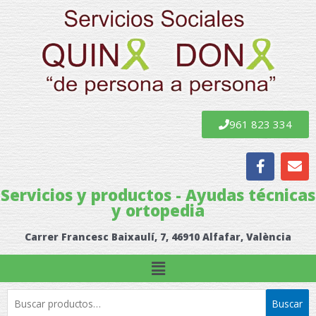
Ir
al
contenido
961 823 334
F
E
a
n
c
v
Servicios y productos - Ayudas técnicas
e
e
y ortopedia
b
l
o
o
Carrer Francesc Baixaulí, 7, 46910 Alfafar, València
o
p
k
e
Menú
Buscar
Buscar
por: