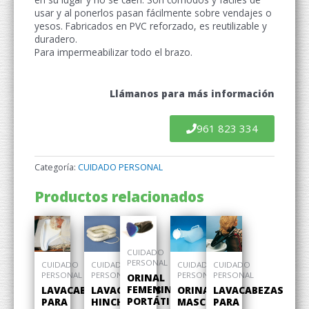
usar y al ponerlos pasan fácilmente sobre vendajes o
yesos. Fabricados en PVC reforzado, es reutilizable y
duradero.
Para impermeabilizar todo el brazo.
Llámanos para más información
961 823 334
Categoría:
CUIDADO PERSONAL
Productos relacionados
CUIDADO
PERSONAL
CUIDADO
CUIDADO
CUIDADO
CUIDADO
PERSONAL
PERSONAL
PERSONAL
PERSONAL
ORINAL
FEMENINO
LAVACABEZAS
LAVACABEZAS
ORINAL
LAVACABEZAS
PORTÁTIL
PARA
HINCHABLE
MASCULINO
PARA