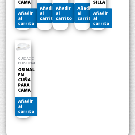
CAMA
SILLA
Añadir
Añadir
Añadir
al
Añadir
al
al
Añadir
carrito
al
carrito
carrito
al
carrito
carrito
CUIDADO
PERSONAL
ORINAL
EN
CUÑA
PARA
CAMA
Añadir
al
carrito