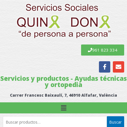
Ir
al
contenido
961 823 334
F
E
a
n
c
v
Servicios y productos - Ayudas técnicas
e
e
y ortopedia
b
l
o
o
Carrer Francesc Baixaulí, 7, 46910 Alfafar, València
o
p
k
e
Menú
Buscar
Buscar
por: