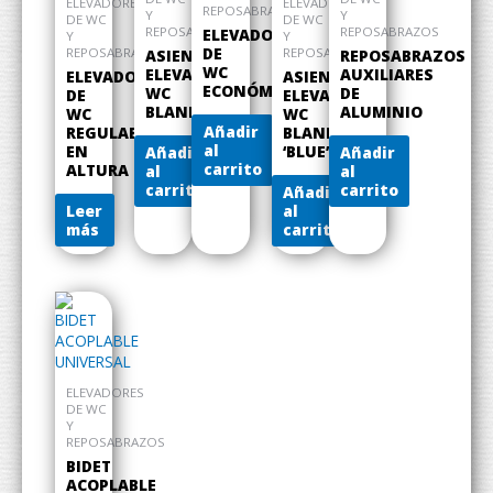
ELEVADORES
ELEVADORES
REPOSABRAZOS
Y
Y
DE WC
DE WC
REPOSABRAZOS
REPOSABRAZOS
ELEVADORES
Y
Y
DE
REPOSABRAZOS
REPOSABRAZOS
ASIENTO
REPOSABRAZOS
WC
ELEVADOR
AUXILIARES
ELEVADOR
ASIENTO
ECONÓMICOS
WC
DE
DE
ELEVADOR
BLANDO
ALUMINIO
WC
WC
Añadir
REGULABLE
BLANDO
al
EN
‘BLUE’
Añadir
Añadir
carrito
ALTURA
al
al
carrito
carrito
Añadir
Leer
al
más
carrito
ELEVADORES
DE WC
Y
REPOSABRAZOS
BIDET
ACOPLABLE