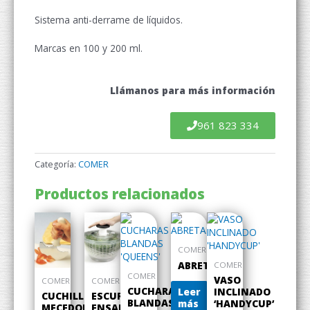
Sistema anti-derrame de líquidos.
Marcas en 100 y 200 ml.
Llámanos para más información
961 823 334
Categoría:
COMER
Productos relacionados
COMER
ABRETARROS
COMER
COMER
VASO
COMER
COMER
CUCHARAS
Leer
INCLINADO
CUCHILLO
ESCURRE
BLANDAS
más
‘HANDYCUP’
MECEDORA
ENSALADAS