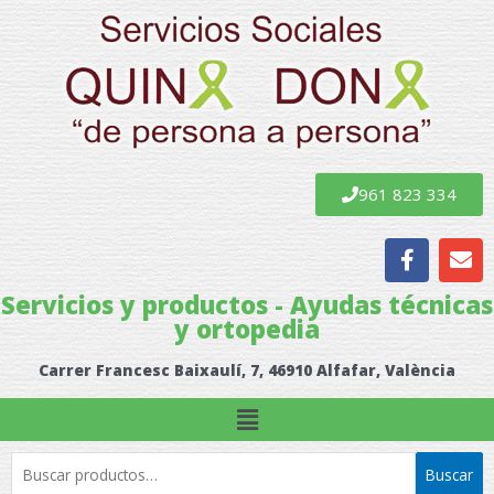
Ir
al
contenido
961 823 334
F
E
a
n
c
v
Servicios y productos - Ayudas técnicas
e
e
y ortopedia
b
l
o
o
Carrer Francesc Baixaulí, 7, 46910 Alfafar, València
o
p
k
e
Menú
Buscar
Buscar
por: