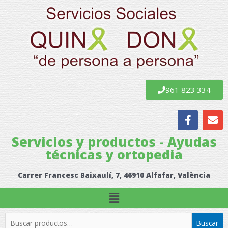
Ir
al
contenido
961 823 334
F
E
a
n
c
v
Servicios y productos - Ayudas
e
e
técnicas y ortopedia
b
l
o
o
o
p
Carrer Francesc Baixaulí, 7, 46910 Alfafar, València
k
e
Menú
Buscar
Buscar
por: