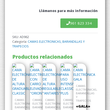
Llámanos para más información
961 823 334
SKU:
AD962
Categoría:
CAMAS ELECTRONICAS, BARANDILLAS Y
TRAPECIOS
Productos relacionados
CAMAS
ELECTRONICAS,
BARANDILLAS
Y
CAMAS
CAMAS
CAMAS
CAMAS
TRAPECIOS
ELECTRONICAS,
ELECTRONICAS,
ELECTRONICAS,
ELECTRONICAS,
«GALA»
BARANDILLAS
BARANDILLAS
BARANDILLAS
BARANDILLAS