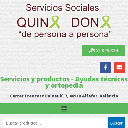
Ir
al
contenido
961 823 334
F
E
a
n
c
v
Servicios y productos - Ayudas técnicas
e
e
y ortopedia
b
l
o
o
Carrer Francesc Baixaulí, 7, 46910 Alfafar, València
o
p
k
e
Menú
Buscar
Buscar
por: