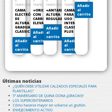
Y
Y
Y
Y
TRAPECIOS
TRAPECIOS
TRAPECIOS
TRAPECIOS
Añadir
al
CAMA
«ORION»
«ANTARES»
CAMA
carrito
ELECTRÓNICA
CON
ALTURA
PARA
DE
CARRO
REGULABLE
USO
ALTURA
ELEVADOR
INTENSIVO
GRADUABLE
CLASSIC
Añadir
CLASSIC
PLUS
Añadir
al
al
carrito
Añadir
carrito
Añadir
al
al
carrito
carrito
Últimas noticias
¿QUIÉN DEBE UTILIZAR CALZADOS ESPECIALES PARA
PLANTILLAS?
5º ANIVERSARIO DE QUINA DONA ¡¡GRACIAS!!
LOS SUPERCENTENARIOS
Cómo hacerse mayor sin volverse un gruñón.
ENVEJECIMIENTO ACTIVO