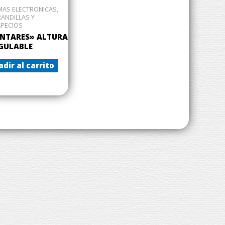
AS ELECTRONICAS,
ANDILLAS Y
APECIOS
NTARES» ALTURA
GULABLE
dir al carrito